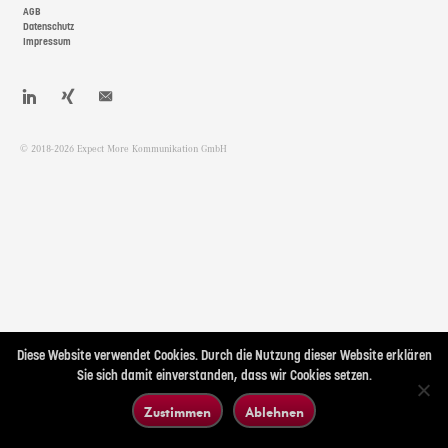
AGB
NAVIGATION
Datenschutz
Impressum
© 2018-2026 Expect More Kommunikation GmbH
Diese Website verwendet Cookies. Durch die Nutzung dieser Website erklären
Sie sich damit einverstanden, dass wir Cookies setzen.
Zustimmen
Ablehnen